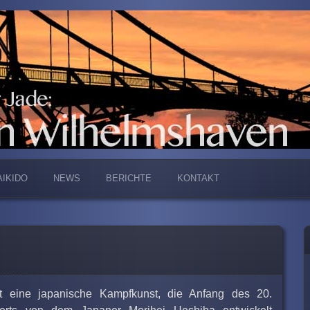
lhelmshaven
AIKIDO
NEWS
BERICHTE
KONTAKT
st eine japanische Kampfkunst, die Anfang des 20.