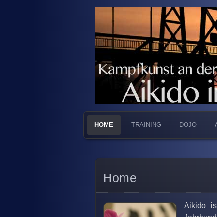
Kampfkunst an der Jade
Aikido in Wi
HOME
TRAINING
DOJO
Home
Aikido i