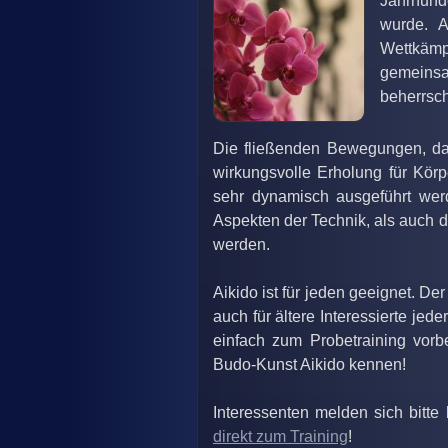
Jahrhund
wurde. A
Wettkämpf
gemeins
beherrsc
Die fließenden Bewegungen, da
wirkungsvolle Erholung für Körp
sehr dynamisch ausgeführt we
Aspekten der Technik, als auch d
werden.
Aikido ist für jeden geeignet. Der
auch für ältere Interessierte je
einfach zum Probetraining vorb
Budo-Kunst Aikido kennen!
Interessenten melden sich bitte
direkt zum Training
!