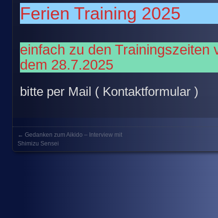
Ferien Training 2025
einfach zu den Trainingszeite
dem 28.7.2025
bitte per Mail ( Kontaktformular )
←
Gedanken zum Aikido – Interview mit
Posts navigation
Shimizu Sensei