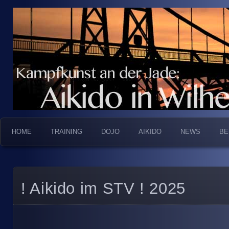
Kampfkunst an der Jade
Aikido in Wilhelmshav
HOME
TRAINING
DOJO
AIKIDO
NEWS
BE
! Aikido im STV ! 2025